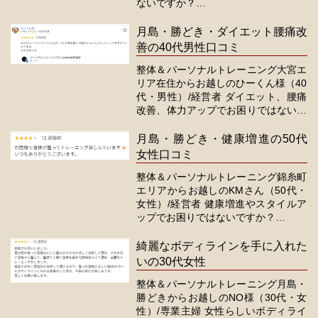
ないですか？
仕事や家事で忙しい日々を送る中で、
理想の体型に近づきたいと思いながら
月島・勝どき・ダイエット腰痛改
も、なかなか続けられずに悩んでいる
善の40代男性口コミ
女性は多くいらっしゃいます。
整体＆パーソナルトレーニング大宮エ
月島・勝どきエリアでスタイルアップ
リア在住からお越しのひーくん様（40
をサ...
代・男性）/経営者 ダイエット、腰痛
改善、体力アップでお困りではないで
すか？
年齢と共に体重増加や腰の痛み、体力
月島・勝どき・健康増進の50代
低下を感じる40代の方は少なくありま
女性口コミ
せん。
整体＆パーソナルトレーニング錦糸町
パーソナルジムenbody月島・勝どき
エリアからお越しのKMさん（50代・
店では、お客様一人ひとりの...
女性）/経営者 健康増進やスタイルア
ップでお困りではないですか？
年齢とともに体力の衰えを感じたり、
忙しい毎日で運動不足が気になったり
綺麗なボディラインを手に入れた
する50代の女性は少なくありません。
いの30代女性
月島・勝どきエリアにあるパーソナル
整体＆パーソナルトレーニング月島・
ジムenbod...
勝どきからお越しのNO様（30代・女
性）/専業主婦 女性らしいボディライ