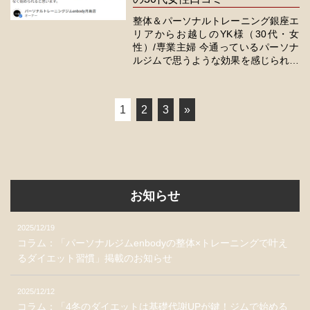
整体＆パーソナルトレーニング銀座エ
リアからお越しのYK様（30代・女
性）/専業主婦 今通っているパーソナ
ルジムで思うような効果を感じられず
にお困りではないですか？
月島・勝どきエリアにあるパーソナル
ジムenbodyでは、他店で満足できな
1
2
3
»
かった多くのお客様から乗り換えのご
相談をいただいてお...
お知らせ
2025/12/19
コラム：「パーソナルジムenbodyの整体×トレーニングで叶え
るダイエット習慣」掲載のお知らせ
2025/12/12
コラム：「4冬のダイエットは基礎代謝UPが鍵！ジムで始める