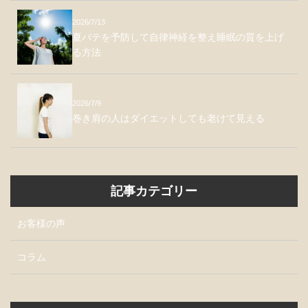
2026/7/13
夏バテを予防して自律神経を整え睡眠の質を上げ
る方法
2026/7/9
巻き肩の人はダイエットしても老けて見える
記事カテゴリー
お客様の声
コラム