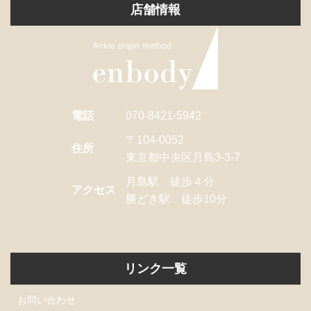
店舗情報
電話
070-8421-5942
〒104-0052
住所
東京都中央区月島3-3-7
月島駅 徒歩４分
アクセス
勝どき駅 徒歩10分
リンク一覧
お問い合わせ