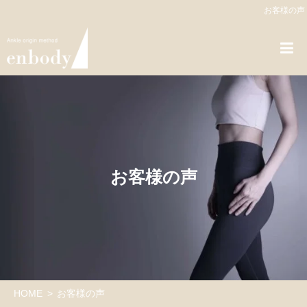
お客様の声
お客様の声
HOME
お客様の声