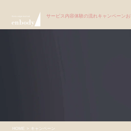
サービス内容
体験の流れ
キャンペーン
お
HOME
キャンペーン