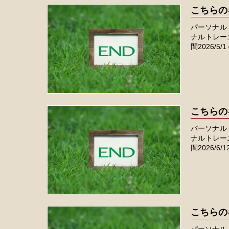
こちらの
パーソナル
ナルトレー
間2026/5
こちらの
パーソナル
ナルトレー
間2026/6
こちらの