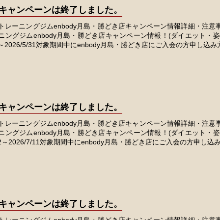
キャンペーンは終了しました。
トレーニングジムenbody月島・勝どき店キャンペーン情報詳細・注意
ニングジムenbody月島・勝どき店キャンペーン情報！(ダイエット・姿
/1～2026/5/31対象期間中にenbody月島・勝どき店にご入会の方申し込み方.
キャンペーンは終了しました。
トレーニングジムenbody月島・勝どき店キャンペーン情報詳細・注意
ニングジムenbody月島・勝どき店キャンペーン情報！(ダイエット・姿
/12～2026/7/11対象期間中にenbody月島・勝どき店にご入会の方申し込み.
キャンペーンは終了しました。