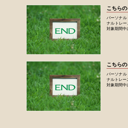
こちらの
パーソナル
ナルトレーニ
対象期間中に
こちらの
パーソナル
ナルトレーニン
対象期間中に