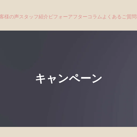
客様の声
スタッフ紹介
ビフォーアフター
コラム
よくあるご質問
キャンペーン