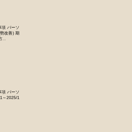
事項 パーソ
勢改善) 期
..
事項 パーソ
～2025/1