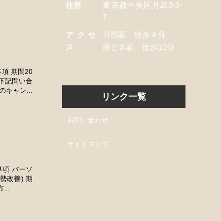
住所
東京都中央区月島3-3-
7
アクセ
月島駅 徒歩４分
ス
勝どき駅 徒歩10分
項 期間20
法下記問い合
ャン...
リンク一覧
お問い合わせ
サイトマップ
事項 パーソ
勢改善) 期
..