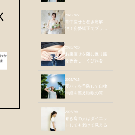
く
2026/7/27
背中痩せと巻き肩解
消！姿勢矯正でブラ肉
をスッキリさせる方法
2026/7/20
お腹痩せを阻む反り腰
を改善し、くびれを作
る体幹トレーニング
2026/7/13
夏バテを予防して自律
神経を整え睡眠の質を
上げる方法
2026/7/9
巻き肩の人はダイエッ
トしても老けて見える