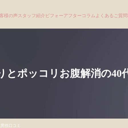
客様の声
スタッフ紹介
ビフォーアフター
コラム
よくあるご質問
りとポッコリお腹解消の40
代男性口コミ