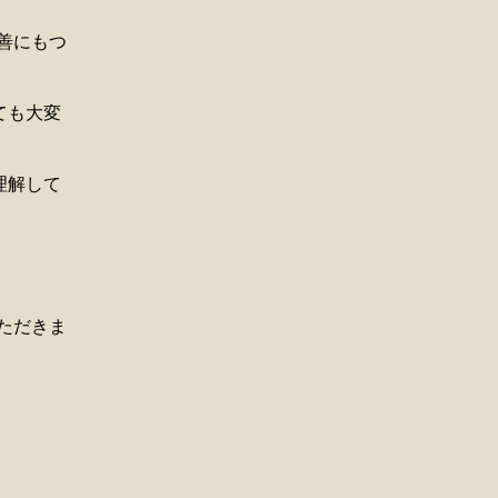
善にもつ
ても大変
理解して
。
ただきま