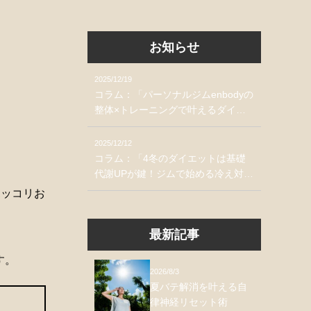
お知らせ
2025/12/19
コラム：「パーソナルジムenbodyの
整体×トレーニングで叶えるダイエ
ット習慣」掲載のお知らせ
2025/12/12
コラム：「4冬のダイエットは基礎
代謝UPが鍵！ジムで始める冷え対
策」掲載のお知らせ
ポッコリお
最新記事
す。
2026/8/3
夏バテ解消を叶える自
律神経リセット術