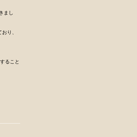
きまし
ており、
トすること