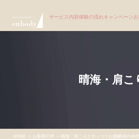
サービス内容
体験の流れ
キャンペーン
お
晴海・肩こ
HOME
お客様の声
晴海・肩こりとポッコリお腹解消の40