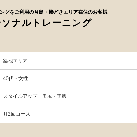
ングをご利用の月島・勝どきエリア在住のお客様
ーソナルトレーニング
築地エリア
40代・女性
スタイルアップ、美尻・美脚
月2回コース