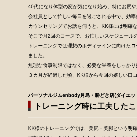
40代になり体型の変が気になり始め、特にお尻
会社員として忙しい毎日を過ごされる中で、効率
カウンセリングでお話を伺うと、KK様には明確
そこで月2回のコースで、お忙しいスケジュール
トレーニングでは理想のボディラインに向けたロ
ました。
無理な食事制限ではなく、必要な栄養をしっかり
３カ月が経過した頃、KK様から今回の嬉しい口
パーソナルジムenbody月島・勝どき店(ダイエッ
トレーニング時に工夫したこ
KK様のトレーニングでは、美尻・美脚という明