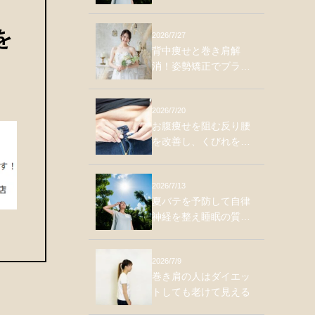
を
2026/7/27
背中痩せと巻き肩解
消！姿勢矯正でブラ肉
をスッキリさせる方法
2026/7/20
お腹痩せを阻む反り腰
を改善し、くびれを作
る体幹トレーニング
2026/7/13
夏バテを予防して自律
神経を整え睡眠の質を
上げる方法
2026/7/9
巻き肩の人はダイエッ
トしても老けて見える