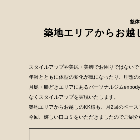
整体
築地エリアからお越し
スタイルアップや美尻・美脚でお困りではないで
年齢とともに体型の変化が気になったり、理想の
月島・勝どきエリアにあるパーソナルジムenbo
なくスタイルアップを実現いたします。
築地エリアからお越しのKK様も、月2回のペー
今回、嬉しい口コミをいただきましたのでご紹介