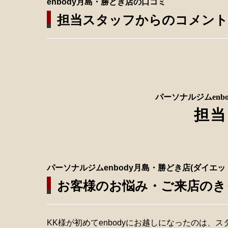
enbody月島・勝どき店の口コミ
担当スタッフからのコメント
パーソナルジムenb
担当
パーソナルジムenbody月島・勝どき店(ダイエッ
お客様のお悩み・ご来店のき
KK様が初めてenbodyにお越しになったのは