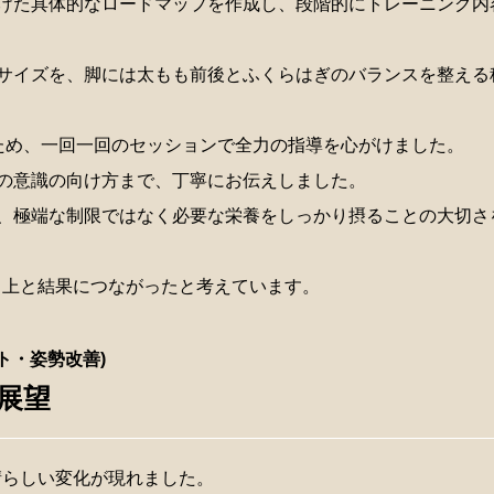
けた具体的なロードマップを作成し、段階的にトレーニング内
サイズを、脚には太もも前後とふくらはぎのバランスを整える
ため、一回一回のセッションで全力の指導を心がけました。
の意識の向け方まで、丁寧にお伝えしました。
、極端な制限ではなく必要な栄養をしっかり摂ることの大切さ
向上と結果につながったと考えています。
ト・姿勢改善)
展望
晴らしい変化が現れました。