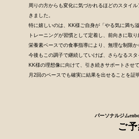
周りの方からも変化に気づかれるほどのスタイル
きました。
特に嬉しいのは、KK様ご自身が「やる気に満ち
トレーニングが習慣として定着し、前向きに取り
栄養素ベースでの食事指導により、無理な制限か
今後もこの調子で継続していけば、さらなるスタ
KK様の理想像に向けて、引き続きサポートさせ
月2回のペースでも確実に結果を出せることを証
パーソナルジムenb
ご予