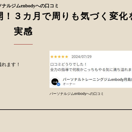
ナルジムenbodyへの口コミ
開！３カ月で周りも気づく変化
実感
溢れます！
パーソナルジムenbodyへの口コミ