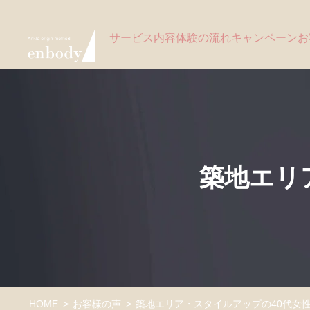
サービス内容
体験の流れ
キャンペーン
お
築地エリ
HOME
お客様の声
築地エリア・スタイルアップの40代女