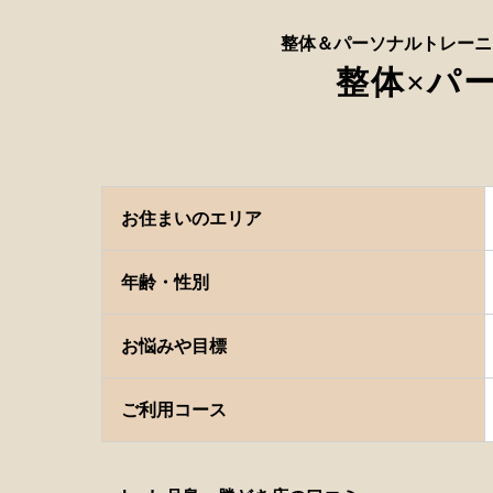
整体＆パーソナルトレーニ
整体×パ
お住まいのエリア
年齢・性別
お悩みや目標
ご利用コース