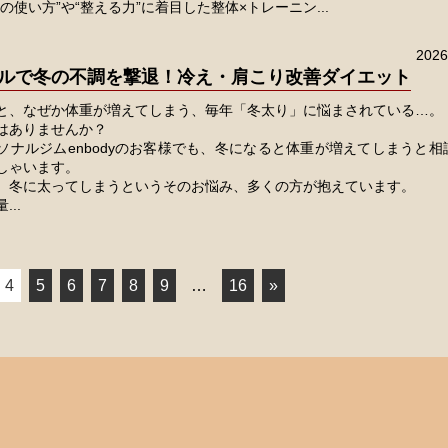
の使い方”や“整える力”に着目した整体×トレーニン...
202
ルで冬の不調を撃退！冷え・肩こり改善ダイエット
と、なぜか体重が増えてしまう、毎年「冬太り」に悩まされている…。
はありませんか？
ソナルジムenbodyのお客様でも、冬になると体重が増えてしまうと相
しゃいます。
、冬に太ってしまうというそのお悩み、多くの方が抱えています。
..
4
5
6
7
8
9
…
16
»