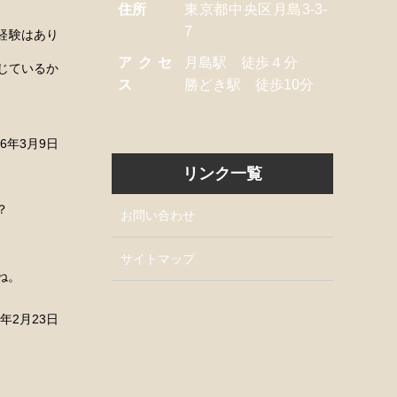
住所
東京都中央区月島3-3-
7
経験はあり
アクセ
月島駅 徒歩４分
じているか
ス
勝どき駅 徒歩10分
26年3月9日
リンク一覧
？
お問い合わせ
サイトマップ
ね。
6年2月23日