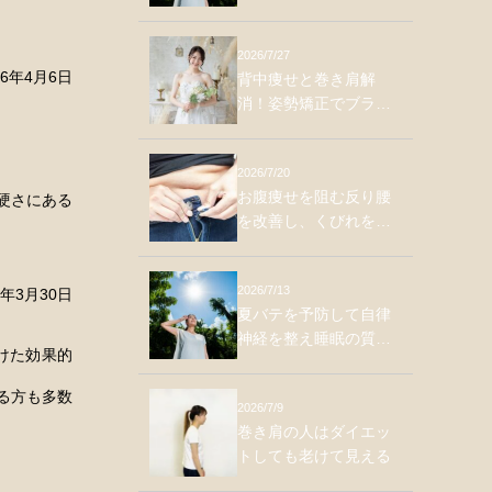
2026/7/27
26年4月6日
背中痩せと巻き肩解
消！姿勢矯正でブラ肉
をスッキリさせる方法
2026/7/20
お腹痩せを阻む反り腰
硬さにある
を改善し、くびれを作
る体幹トレーニング
2026/7/13
6年3月30日
夏バテを予防して自律
神経を整え睡眠の質を
けた効果的
上げる方法
る方も多数
2026/7/9
巻き肩の人はダイエッ
トしても老けて見える