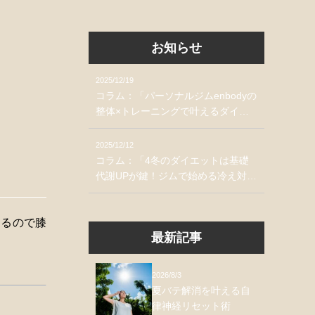
お知らせ
2025/12/19
コラム：「パーソナルジムenbodyの
整体×トレーニングで叶えるダイエ
ット習慣」掲載のお知らせ
2025/12/12
コラム：「4冬のダイエットは基礎
代謝UPが鍵！ジムで始める冷え対
策」掲載のお知らせ
えるので膝
最新記事
2026/8/3
夏バテ解消を叶える自
律神経リセット術