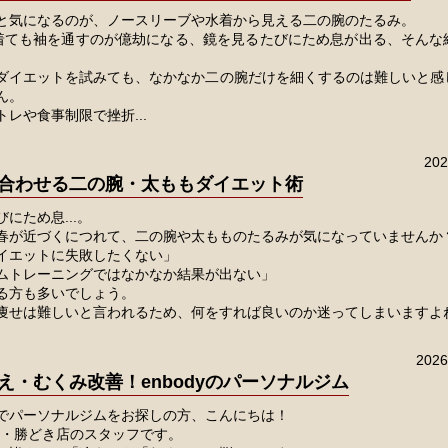
と気になるのが、ノースリーブや水着から見える二の腕のたるみ。
着ても袖を通すのが億劫になる、鏡を見るたびにため息が出る、そんな
ダイエットを試みても、なかなか二の腕だけを細くするのは難しいと感
ん。
レや食事制限で挫折...
20
合わせる二の腕・太ももダイエット術
にため息...。
春が近づくにつれて、二の腕や太もものたるみが気になっていませんか
イエットに失敗したくない」
ムトレーニングではなかなか結果が出ない」
る方も多いでしょう。
痩せは難しいと言われるため、何をすれば良いのか迷ってしまいますよ
202
え・むくみ改善！enbodyのパーソナルジム
でパーソナルジムをお探しの方、こんにちは！
月島・勝どき店のスタッフです。