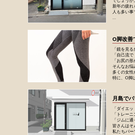
でしょうか
新年の疲れ
人も多い事
...
O脚改善
「鏡を見る
「自己流で
「お尻の形
そんなお悩
多くの女性
特に、O脚
月島でパ
「ダイエッ
「トレーニ
「ジムに通
皆さんはそ
私たちパー