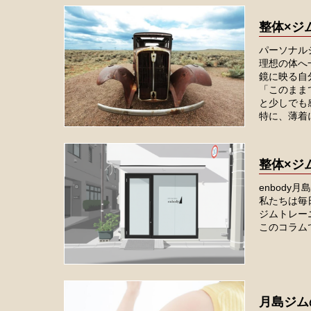
整体×ジ
パーソナル
理想の体へ
鏡に映る自
「このまま
と少しでも
特に、薄着
整体×ジ
enbod
私たちは毎
ジムトレー
このコラム
月島ジム