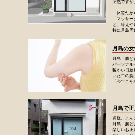
突然ですが
「体質だか
「マッサー
と、冷えや
特に月島周辺
月島の女
月島・勝ど
パーソナル
暖かい日差
いた二の腕
「今年こそ本
月島で正
皆様、こん
月島・勝ど
楽しいお正