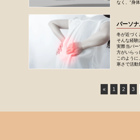
なく、“身体
パーソナ
冬が近づく
そんな経験
実際当パー
方がいらっ
このように
寒さで活動量.
«
1
2
3