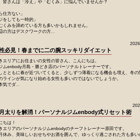
、皆さんは「冷え」や「むくみ」に悩んでいませんか？
ら仕方ない」
ジをしても一時的」
むくみを諦めている方も多いかもしれません。
の方はデスクワークの方...
202
性必見！春までに二の腕スッキリダイエット
きエリアにお住まいの女性の皆さん、こんにちは。
ジムenbody月島・勝どき店のパーソナルトレーナーです。
しとともに春が近づいてくると、少しずつ薄着になる機会も増え、冬の
のラインが気になり始める女性も多いのではないでしょうか。
気でダ...
20
月太りを解消！パーソナルジムenbody式リセット術
にちは！
きエリアのパーソナルジムenbodyのチーフトレーナー原田です。
月休み、美味しいおせちやお酒を囲んで、ゆっくり過ごされた方も多い