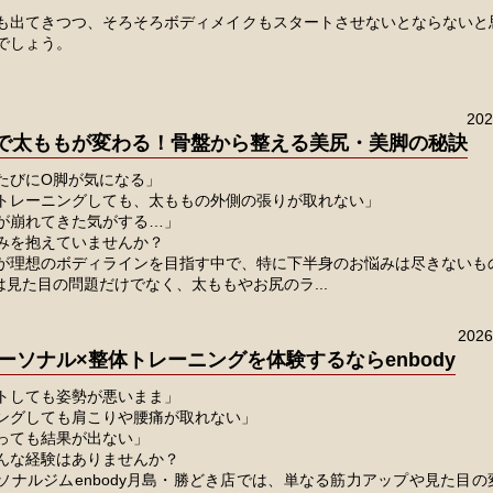
。
も出てきつつ、そろそろボディメイクもスタートさせないとならないと
でしょう。
20
で太ももが変わる！骨盤から整える美尻・美脚の秘訣
たびにO脚が気になる」
トレーニングしても、太ももの外側の張りが取れない」
が崩れてきた気がする…」
みを抱えていませんか？
が理想のボディラインを目指す中で、特に下半身のお悩みは尽きないも
は見た目の問題だけでなく、太ももやお尻のラ...
202
ーソナル×整体トレーニングを体験するならenbody
トしても姿勢が悪いまま」
ングしても肩こりや腰痛が取れない」
っても結果が出ない」
んな経験はありませんか？
ソナルジムenbody月島・勝どき店では、単なる筋力アップや見た目の