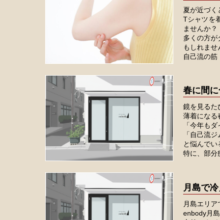
夏が近づく
Tシャツを
ませんか？
多くの方が
もしれませ
自己流の筋ト
春に間に
鏡を見るたび
薄着になる
「今年もダ
「自己流ジ
と悩んでい
特に、部分
月島で冷
月島エリア
enbody