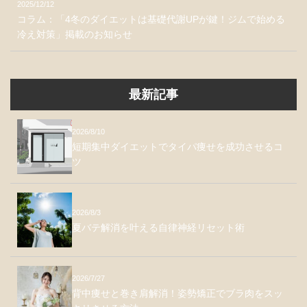
2025/12/12
コラム：「4冬のダイエットは基礎代謝UPが鍵！ジムで始める
冷え対策」掲載のお知らせ
最新記事
2026/8/10
短期集中ダイエットでタイパ痩せを成功させるコ
ツ
2026/8/3
夏バテ解消を叶える自律神経リセット術
2026/7/27
背中痩せと巻き肩解消！姿勢矯正でブラ肉をスッ