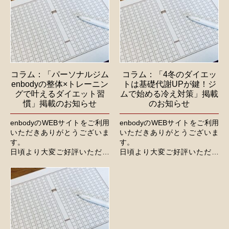
コラム：「パーソナルジム
コラム：「4冬のダイエッ
enbodyの整体×トレーニン
トは基礎代謝UPが鍵！ジ
グで叶えるダイエット習
ムで始める冷え対策」掲載
慣」掲載のお知らせ
のお知らせ
enbodyのWEBサイトをご利用
enbodyのWEBサイトをご利用
いただきありがとうございま
いただきありがとうございま
す。
す。
日頃より大変ご好評いただい
日頃より大変ご好評いただい
てるコラムに関して、新たな
てるコラムに関して、新たな
記事を公開いたしました。
記事を公開いたしました。
今後とも、より一層のご活用
今後とも、より一層のご活用
をくださいますよう、よろし...
をくださいますよう、よろし...