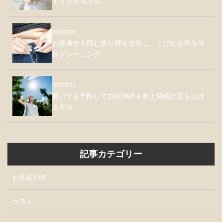
キリさせる方法
2026/7/20
お腹痩せを阻む反り腰を改善し、くびれを作る体
幹トレーニング
2026/7/13
夏バテを予防して自律神経を整え睡眠の質を上げ
る方法
記事カテゴリー
お客様の声
コラム