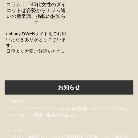
コラム：「40代女性のダイ
エットは姿勢から！ジム通
いの新常識」掲載のお知ら
せ
enbodyのWEBサイトをご利用
いただきありがとうございま
す。
日頃より大変ご好評いただい
てるコラムに関して、新たな
記事を公開いたしました。
今後とも、より一層のご活用
をくださいますよう、よろし...
お知らせ
2025/12/19
コラム：「パーソナルジムenbodyの整体×トレーニングで叶え
るダイエット習慣」掲載のお知らせ
2025/12/12
コラム：「4冬のダイエットは基礎代謝UPが鍵！ジムで始める