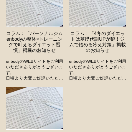
コラム：「パーソナルジム
コラム：「4冬のダイエッ
enbodyの整体×トレーニン
トは基礎代謝UPが鍵！ジ
グで叶えるダイエット習
ムで始める冷え対策」掲載
慣」掲載のお知らせ
のお知らせ
enbodyのWEBサイトをご利用
enbodyのWEBサイトをご利用
いただきありがとうございま
いただきありがとうございま
す。
す。
日頃より大変ご好評いただい
日頃より大変ご好評いただい
てるコラムに関して、新たな
てるコラムに関して、新たな
記事を公開いたしました。
記事を公開いたしました。
今後とも、より一層のご活用
今後とも、より一層のご活用
をくださいますよう、よろし...
をくださいますよう、よろし...