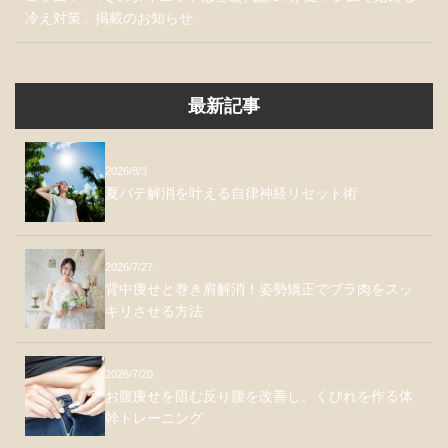
冷え対策」掲載のお知らせ
最新記事
2026/8/3
夏バテ解消を叶える自律神経リセット術
2026/7/27
背中痩せと巻き肩解消！姿勢矯正でブラ肉をスッ
キリさせる方法
2026/7/20
お腹痩せを阻む反り腰を改善し、くびれを作る体
幹トレーニング