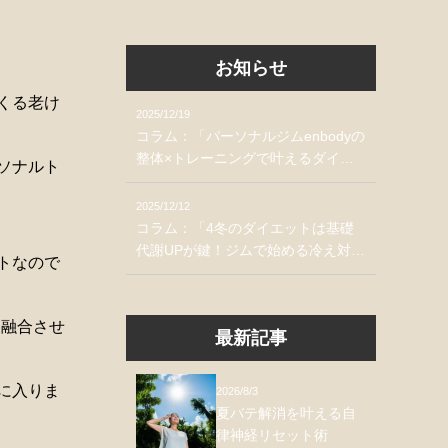
お知らせ
くる老け
2025/12/19
コラム：「パーソナルジムenbodyの
整体×トレーニングで叶えるダイエ
ソナルト
ット習慣」掲載のお知らせ
2025/12/12
コラム：「4冬のダイエットは基礎
代謝UPが鍵！ジムで始める冷え対
トなので
策」掲載のお知らせ
を融合させ
最新記事
に入りま
2026/8/3
夏バテ解消を叶える自
律神経リセット術