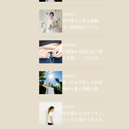
2026/7/27
背中痩せと巻き肩解
消！姿勢矯正でブラ肉
をスッキリさせる方法
2026/7/20
お腹痩せを阻む反り腰
を改善し、くびれを作
る体幹トレーニング
2026/7/13
夏バテを予防して自律
神経を整え睡眠の質を
上げる方法
2026/7/9
巻き肩の人はダイエッ
トしても老けて見える