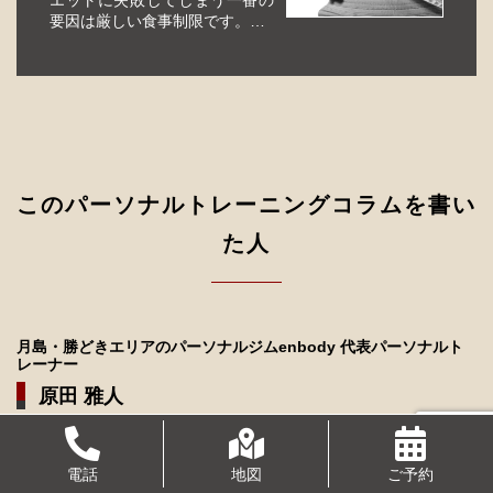
要因は厳しい食事制限です。
enbodyのダイエットサポート
は、糖質制限や炭水化物制限等
は行わず、お客様の性格や食の
好み、ライフスタイルに合わせ
て無理なく継続的に行えるダイ
エット方法を一緒...
このパーソナルトレーニングコラムを書い
た人
月島・勝どきエリアのパーソナルジムenbody 代表パーソナルト
レーナー
原田 雅人
電話
地図
ご予約