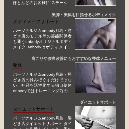
ほとんどのお客様に“ステーショ
ナリーランジ”というエクササイ
ズをおすすめしています。
美脚・美尻を目指せるボディメイク
このエクササイズはenbodyの肝
ボディメイクサポート
と言っても過言ではなく、歪み
の改善からボディメイク、ダイ
パーソナルジムenbody月島・勝
エット...
どき店のモデル等の芸能関係者
も通うenbodyオリジナルボディ
メイク enbodyはボディメイク
サポートにおいて、モデルのよ
うな美脚・美尻を手に入れる為
肩こりや腰痛改善にもおすすめな整体メニュー
に、足首から骨格を変えて根本
整体
的に綺麗なボディラインを作る
パーソナルジムenbody月島・勝
トレーニングメニューをご提供
どき店の揉みほぐすだけではな
しています。
い、神経を活性化する独自整体
...
enbodyではトレーニング前の整
体をおすすめしています。身体
や姿勢が歪んだ状態ではトレー
ダイエットサポート
ニングの効果を最大限活かすこ
ダイエットサポート
とが出来ないからです。そして
パーソナルジムenbody月島・勝
日本人はほとんどの人が大なり
どき店ダイエットサポート ダイ
小なり身体が...
エットに失敗してしまう一番の